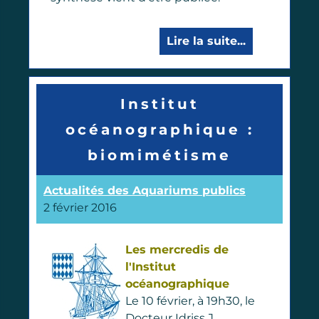
Lire la suite...
Institut
océanographique :
biomimétisme
Actualités des Aquariums publics
2 février 2016
L
es me
rcredis de
l'Institut
océanographique
Le 10 février, à 19h30, le
Docteur Idriss J.