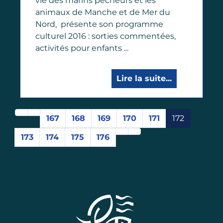
vie des marins pêcheurs et les
animaux de Manche et de Mer du
Nord, présente son programme
culturel 2016 : sorties commentées,
activités pour enfants ...
Lire la suite...
167
168
169
170
171
172
173
174
175
176