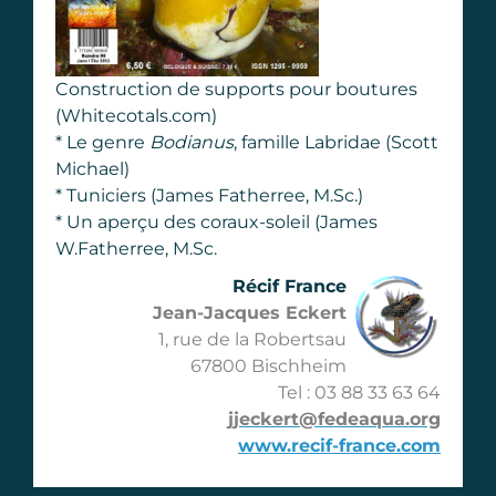
Construction de supports pour boutures
(Whitecotals.com)
* Le genre
Bodianus
, famille Labridae (Scott
Michael)
* Tuniciers (James Fatherree, M.Sc.)
* Un aperçu des coraux-soleil (James
W.Fatherree, M.Sc.
Récif France
Jean-Jacques Eckert
1, rue de la Robertsau
67800 Bischheim
Tel : 03 88 33 63 64
jjeckert@fedeaqua.org
www.recif-france.com