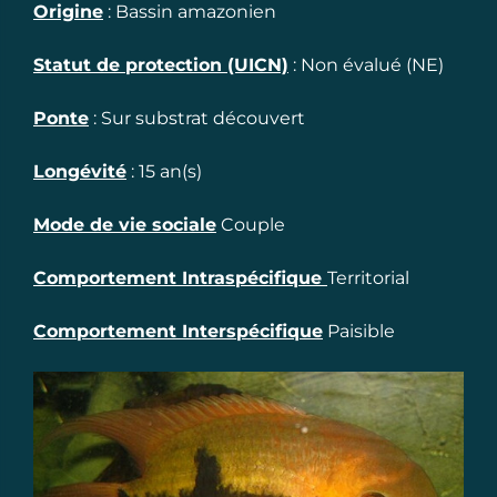
Origine
:
Bassin amazonien
Statut de protection (UICN)
:
Non évalué (NE)
Ponte
:
Sur substrat découvert
Longévité
:
15
an(s)
Mode de vie sociale
Couple
Comportement Intraspécifique
Territorial
Comportement Interspécifique
Paisible