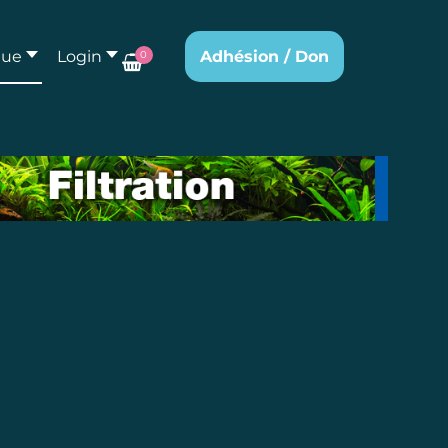
que
Login
Adhésion / Don
0