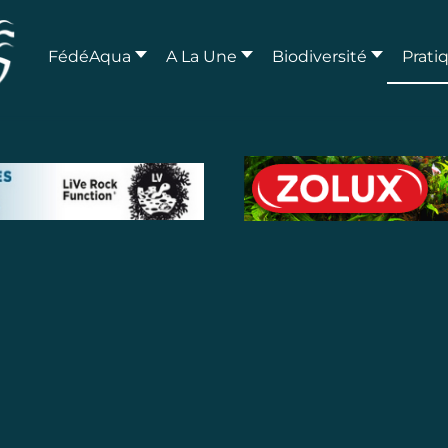
FédéAqua
A La Une
Biodiversité
Prati